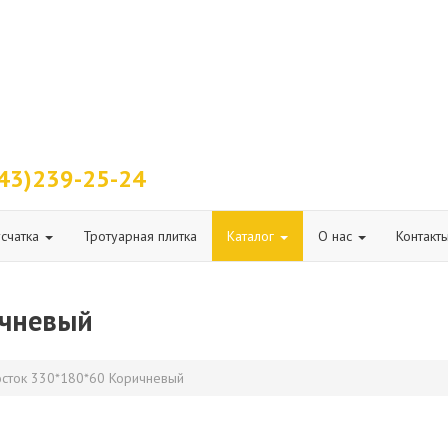
43)239-25-24
счатка
Тротуарная плитка
Каталог
О нас
Контакт
ичневый
сток 330*180*60 Коричневый